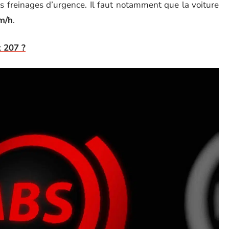
 freinages d’urgence. Il faut notamment que la voiture
km/h
.
t 207 ?