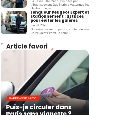
La Casse Lille Marin, exploitée par
l'Établissement Guy Marin à Hallennes-lez-
Haubourdin, est
…
Longueur Peugeot Expert et
stationnement : astuces
pour éviter les galères
3 août 2026
On arrive devant un parking souterrain avec
un Peugeot Expert, la barre
…
Article favori
PAPERASSE AUTO
Puis-je circuler dans
Paris sans vignette ?