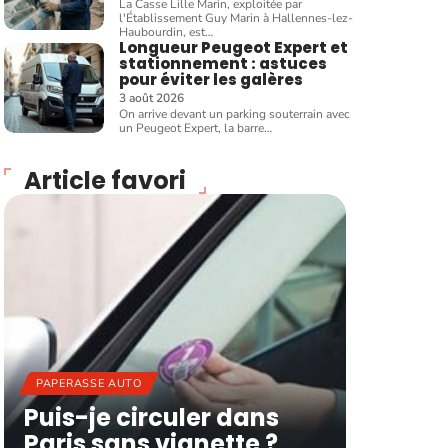
La Casse Lille Marin, exploitée par
l'Établissement Guy Marin à Hallennes-lez-
Haubourdin, est
…
Longueur Peugeot Expert et
stationnement : astuces
pour éviter les galères
3 août 2026
On arrive devant un parking souterrain avec
un Peugeot Expert, la barre
…
Article favori
PAPERASSE AUTO
Puis-je circuler dans
Paris sans vignette ?