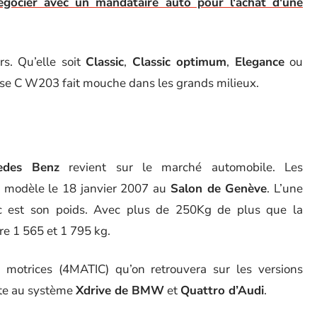
gocier avec un mandataire auto pour l'achat d'une
rs. Qu’elle soit
Classic
,
Classic optimum
,
Elegance
ou
sse C W203 fait mouche dans les grands milieux.
edes Benz
revient sur le marché automobile. Les
 modèle le 18 janvier 2007 au
Salon de Genève
. L’une
lic est son poids. Avec plus de 250Kg de plus que la
re 1 565 et 1 795 kg.
 motrices (4MATIC) qu’on retrouvera sur les versions
tête au système
Xdrive de BMW
et
Quattro d’Audi
.