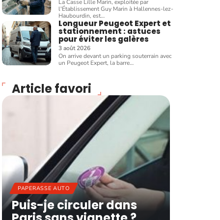
La Casse Lille Marin, exploitée par
l'Établissement Guy Marin à Hallennes-lez-
Haubourdin, est
…
Longueur Peugeot Expert et
stationnement : astuces
pour éviter les galères
3 août 2026
On arrive devant un parking souterrain avec
un Peugeot Expert, la barre
…
Article favori
PAPERASSE AUTO
Puis-je circuler dans
Paris sans vignette ?