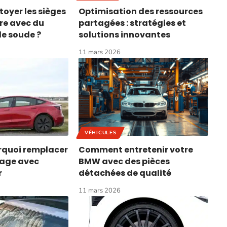
yer les sièges
Optimisation des ressources
ure avec du
partagées : stratégies et
e soude ?
solutions innovantes
11 mars 2026
VÉHICULES
rquoi remplacer
Comment entretenir votre
yage avec
BMW avec des pièces
r
détachées de qualité
11 mars 2026