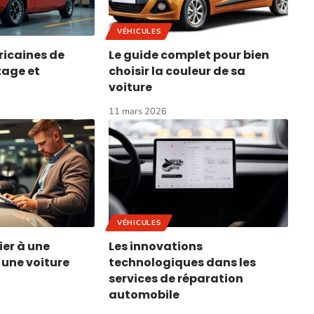
VÉHICULES
icaines de
Le guide complet pour bien
itage et
choisir la couleur de sa
voiture
11 mars 2026
VÉHICULES
er à une
Les innovations
une voiture
technologiques dans les
services de réparation
automobile