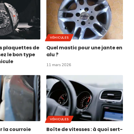
VÉHICULES
es plaquettes de
Quel mastic pour une jante en
sez le bon type
alu ?
hicule
11 mars 2026
VÉHICULES
r la courroie
Boîte de vitesses : à quoi sert-