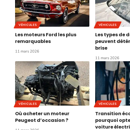
VÉHICULES
VÉHICULES
Les moteurs Ford les plus
Les types de
remarquables
peuvent détér
brise
11 mars 2026
11 mars 2026
VÉHICULES
VÉHICULES
Où acheter un moteur
Transition éco
Peugeot d’occasion ?
pourquoi opte
voiture électr