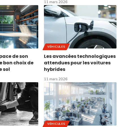
11 mars 2026
VÉHICULES
space de son
Les avancées technologiques
e bon choix de
attendues pour les voitures
 sol
hybrides
11 mars 2026
VÉHICULES