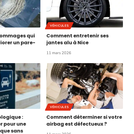
VÉHICULES
 dommages qui
Comment entretenir ses
iorer un pare-
jantes alu à Nice
11 mars 2026
VÉHICULES
logique :
Comment déterminer si votre
r pour une
airbag est défectueux ?
ique sans