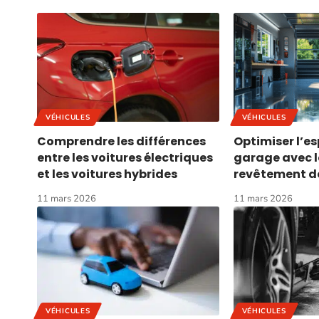
VÉHICULES
VÉHICULES
Comprendre les différences
Optimiser l’e
entre les voitures électriques
garage avec l
et les voitures hybrides
revêtement de
11 mars 2026
11 mars 2026
VÉHICULES
VÉHICULES