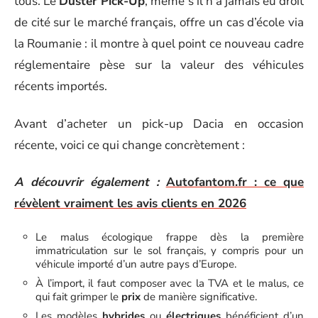
tous. Le
Duster Pick-Up
, même s’il n’a jamais eu droit
de cité sur le marché français, offre un cas d’école via
la Roumanie : il montre à quel point ce nouveau cadre
réglementaire pèse sur la valeur des véhicules
récents importés.
Avant d’acheter un pick-up Dacia en occasion
récente, voici ce qui change concrètement :
A découvrir également :
Autofantom.fr : ce que
révèlent vraiment les avis clients en 2026
Le malus écologique frappe dès la première
immatriculation sur le sol français, y compris pour un
véhicule importé d’un autre pays d’Europe.
À l’import, il faut composer avec la TVA et le malus, ce
qui fait grimper le
prix
de manière significative.
Les modèles
hybrides
ou
électriques
bénéficient d’un