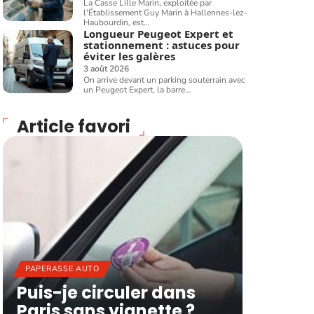
La Casse Lille Marin, exploitée par
l'Établissement Guy Marin à Hallennes-lez-
Haubourdin, est
…
Longueur Peugeot Expert et
stationnement : astuces pour
éviter les galères
3 août 2026
On arrive devant un parking souterrain avec
un Peugeot Expert, la barre
…
Article favori
PAPERASSE AUTO
Puis-je circuler dans
Paris sans vignette ?