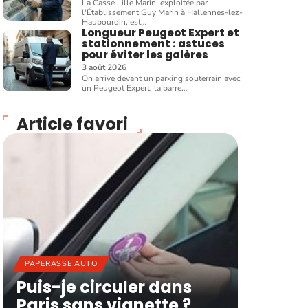
La Casse Lille Marin, exploitée par
l'Établissement Guy Marin à Hallennes-lez-
Haubourdin, est
…
Longueur Peugeot Expert et
stationnement : astuces
pour éviter les galères
3 août 2026
On arrive devant un parking souterrain avec
un Peugeot Expert, la barre
…
Article favori
PAPERASSE AUTO
Puis-je circuler dans
Paris sans vignette ?