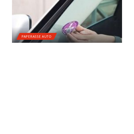
PAPERASSE AUTO
Puis-je circuler dans Paris
sans vignette ?
11 mars 2026
Contact
Mentions Légales
Sitemap
© 2025 | motor-xclub.com