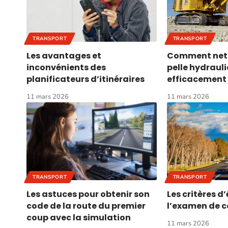
TRANSPORT
TRANSPORT
Les avantages et
Comment nett
inconvénients des
pelle hydraul
planificateurs d’itinéraires
efficacement
11 mars 2026
11 mars 2026
TRANSPORT
TRANSPORT
Les astuces pour obtenir son
Les critères d
code de la route du premier
l’examen de c
coup avec la simulation
11 mars 2026