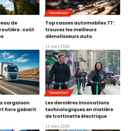
TRANSPORT
neau de
Top casses automobiles 77 :
routière : coût
trouvez les meilleurs
és
démolisseurs auto
11 mars 2026
TRANSPORT
a cargaison
Les dernières innovations
rt hors gabarit
technologiques en matière
de trottinette électrique
11 mars 2026