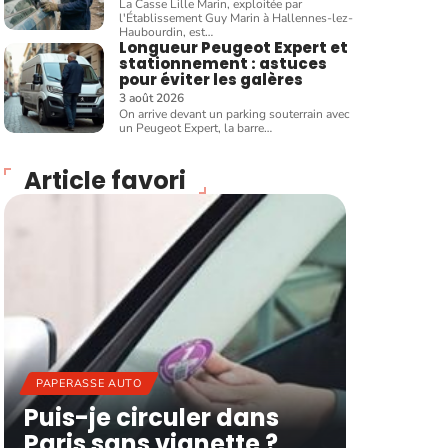
La Casse Lille Marin, exploitée par
l'Établissement Guy Marin à Hallennes-lez-
Haubourdin, est
…
Longueur Peugeot Expert et
stationnement : astuces
pour éviter les galères
3 août 2026
On arrive devant un parking souterrain avec
un Peugeot Expert, la barre
…
Article favori
PAPERASSE AUTO
Puis-je circuler dans
Paris sans vignette ?