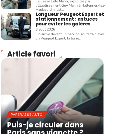
La Casse Lille Marin, exploitée par
l'Établissement Guy Marin à Hallennes-lez-
Haubourdin, est
…
Longueur Peugeot Expert et
stationnement : astuces
pour éviter les galères
3 août 2026
On arrive devant un parking souterrain avec
un Peugeot Expert, la barre
…
Article favori
PAPERASSE AUTO
Puis-je circuler dans
Paris sans vignette ?