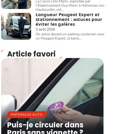
La Casse Lille Marin, exploitée par
l'Établissement Guy Marin à Hallennes-lez-
Haubourdin, est
…
Longueur Peugeot Expert et
stationnement : astuces pour
éviter les galères
3 août 2026
On arrive devant un parking souterrain avec
un Peugeot Expert, la barre
…
Article favori
PAPERASSE AUTO
Puis-je circuler dans
Paris sans vignette ?