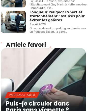
La Casse Lille Marin, exploitée par
l'Établissement Guy Marin à Hallennes-lez-
Haubourdin, est
…
Longueur Peugeot Expert et
stationnement : astuces pour
éviter les galères
3 août 2026
On arrive devant un parking souterrain avec
un Peugeot Expert, la barre
…
Article favori
PAPERASSE AUTO
Puis-je circuler dans
Paris sans vignette ?