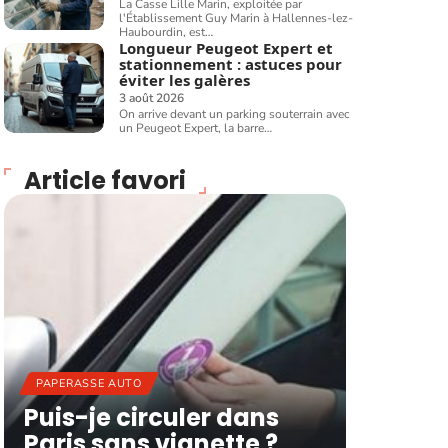
La Casse Lille Marin, exploitée par
l'Établissement Guy Marin à Hallennes-lez-
Haubourdin, est
…
Longueur Peugeot Expert et
stationnement : astuces pour
éviter les galères
3 août 2026
On arrive devant un parking souterrain avec
un Peugeot Expert, la barre
…
Article favori
PAPERASSE AUTO
Puis-je circuler dans
Paris sans vignette ?