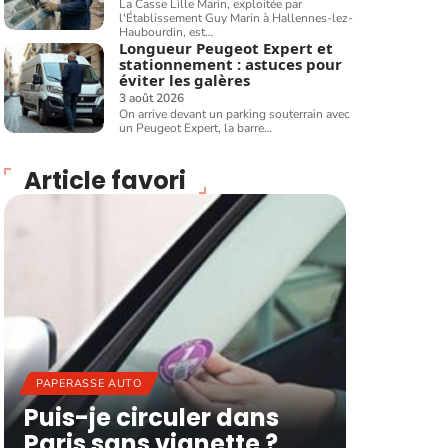
La Casse Lille Marin, exploitée par
l'Établissement Guy Marin à Hallennes-lez-
Haubourdin, est
…
Longueur Peugeot Expert et
stationnement : astuces pour
éviter les galères
3 août 2026
On arrive devant un parking souterrain avec
un Peugeot Expert, la barre
…
Article favori
PAPERASSE AUTO
Puis-je circuler dans
Paris sans vignette ?