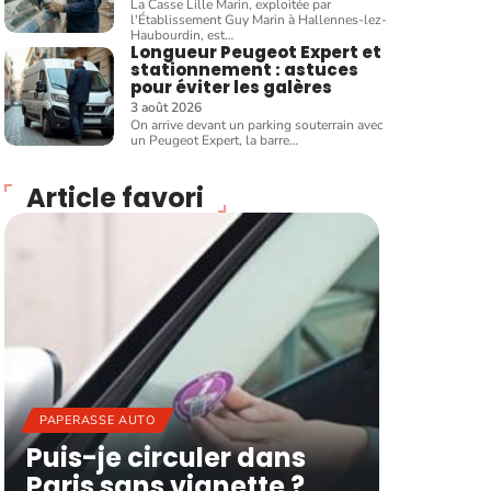
La Casse Lille Marin, exploitée par
l'Établissement Guy Marin à Hallennes-lez-
Haubourdin, est
…
Longueur Peugeot Expert et
stationnement : astuces
pour éviter les galères
3 août 2026
On arrive devant un parking souterrain avec
un Peugeot Expert, la barre
…
Article favori
PAPERASSE AUTO
Puis-je circuler dans
Paris sans vignette ?