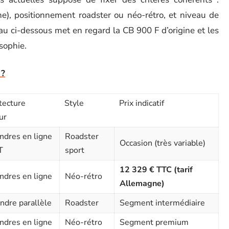
ne), positionnement roadster ou néo-rétro, et niveau de
u ci-dessous met en regard la CB 900 F d’origine et les
sophie.
 ?
tecture
Style
Prix indicatif
ur
indres en ligne
Roadster
Occasion (très variable)
T
sport
12 329 € TTC (tarif
indres en ligne
Néo-rétro
Allemagne)
indre parallèle
Roadster
Segment intermédiaire
indres en ligne
Néo-rétro
Segment premium