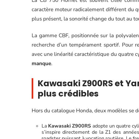
La CB 750 Hornet est souvent citée comme 
caractère moteur radicalement différent du q
plus présent, la sonorité change du tout au to
La gamme CBF, positionnée sur la polyvalenc
recherche d’un tempérament sportif. Pour r
avec une linéarité caractéristique du quatre c
manque
.
Kawasaki Z900RS et Yam
plus crédibles
Hors du catalogue Honda, deux modèles se dé
La
Kawasaki Z900RS
adopte un quatre cyli
s’inspire directement de la Z1 des années
roadster puissant à vocation routière. Le fr