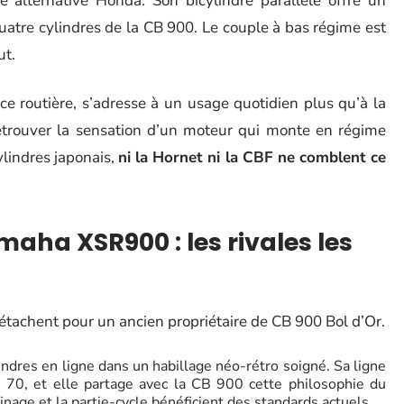
alternative Honda. Son bicylindre parallèle offre un
uatre cylindres de la CB 900. Le couple à bas régime est
ut.
e routière, s’adresse à un usage quotidien plus qu’à la
etrouver la sensation d’un moteur qui monte en régime
ylindres japonais,
ni la Hornet ni la CBF ne comblent ce
aha XSR900 : les rivales les
tachent pour un ancien propriétaire de CB 900 Bol d’Or.
ndres en ligne dans un habillage néo-rétro soigné. Sa ligne
 70, et elle partage avec la CB 900 cette philosophie du
einage et la partie-cycle bénéficient des standards actuels.