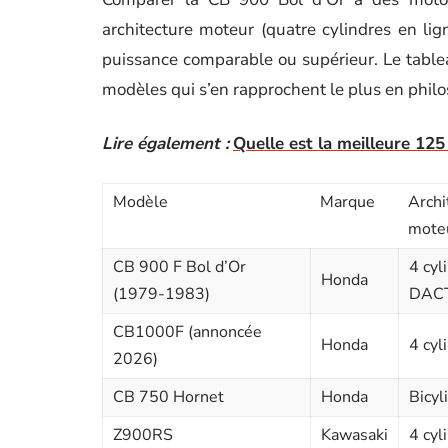
architecture moteur (quatre cylindres en lig
puissance comparable ou supérieur. Le tablea
modèles qui s’en rapprochent le plus en philo
Lire également :
Quelle est la meilleure 125
Modèle
Marque
Archi
mote
CB 900 F Bol d’Or
4 cyl
Honda
(1979-1983)
DAC
CB1000F (annoncée
Honda
4 cyl
2026)
CB 750 Hornet
Honda
Bicyl
Z900RS
Kawasaki
4 cyl