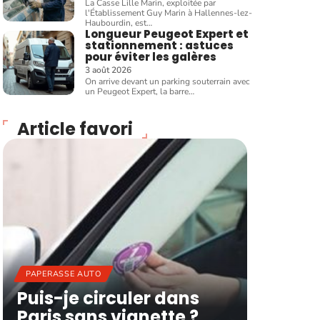
La Casse Lille Marin, exploitée par
l'Établissement Guy Marin à Hallennes-lez-
Haubourdin, est
…
Longueur Peugeot Expert et
stationnement : astuces
pour éviter les galères
3 août 2026
On arrive devant un parking souterrain avec
un Peugeot Expert, la barre
…
Article favori
PAPERASSE AUTO
Puis-je circuler dans
Paris sans vignette ?