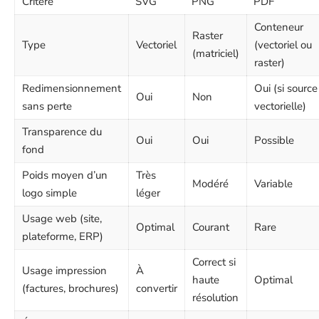
Critère
SVG
PNG
PDF
Conteneur
Raster
Type
Vectoriel
(vectoriel ou
(matriciel)
raster)
Redimensionnement
Oui (si source
Oui
Non
sans perte
vectorielle)
Transparence du
Oui
Oui
Possible
fond
Poids moyen d’un
Très
Modéré
Variable
logo simple
léger
Usage web (site,
Optimal
Courant
Rare
plateforme, ERP)
Correct si
Usage impression
À
haute
Optimal
(factures, brochures)
convertir
résolution