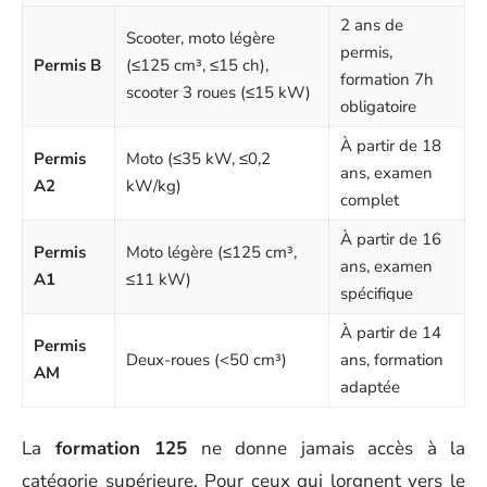
2 ans de
Scooter, moto légère
permis,
Permis B
(≤125 cm³, ≤15 ch),
formation 7h
scooter 3 roues (≤15 kW)
obligatoire
À partir de 18
Permis
Moto (≤35 kW, ≤0,2
ans, examen
A2
kW/kg)
complet
À partir de 16
Permis
Moto légère (≤125 cm³,
ans, examen
A1
≤11 kW)
spécifique
À partir de 14
Permis
Deux-roues (<50 cm³)
ans, formation
AM
adaptée
La
formation 125
ne donne jamais accès à la
catégorie supérieure. Pour ceux qui lorgnent vers le