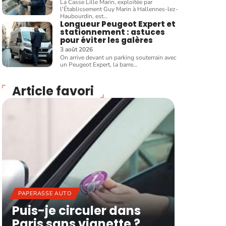
La Casse Lille Marin, exploitée par
l'Établissement Guy Marin à Hallennes-lez-
Haubourdin, est
…
Longueur Peugeot Expert et
stationnement : astuces
pour éviter les galères
3 août 2026
On arrive devant un parking souterrain avec
un Peugeot Expert, la barre
…
Article favori
PAPERASSE AUTO
Puis-je circuler dans
Paris sans vignette ?