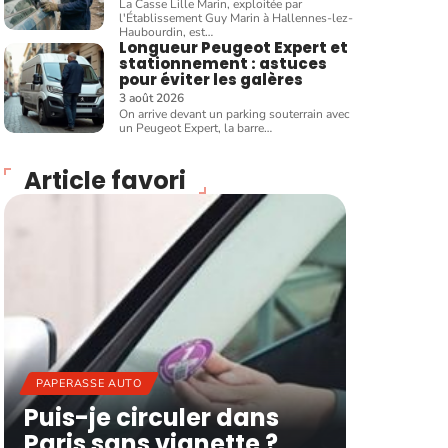
La Casse Lille Marin, exploitée par
l'Établissement Guy Marin à Hallennes-lez-
Haubourdin, est
…
Longueur Peugeot Expert et
stationnement : astuces
pour éviter les galères
3 août 2026
On arrive devant un parking souterrain avec
un Peugeot Expert, la barre
…
Article favori
PAPERASSE AUTO
Puis-je circuler dans
Paris sans vignette ?