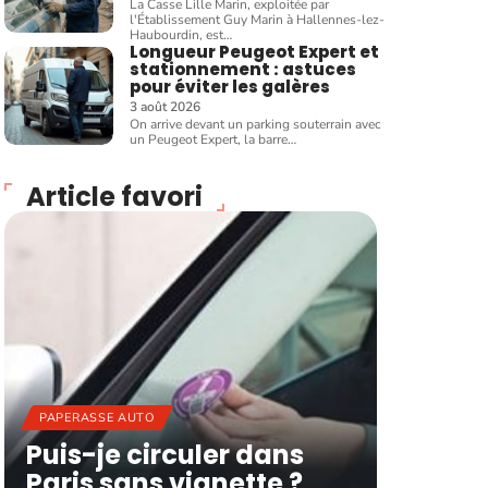
La Casse Lille Marin, exploitée par
l'Établissement Guy Marin à Hallennes-lez-
Haubourdin, est
…
Longueur Peugeot Expert et
stationnement : astuces
pour éviter les galères
3 août 2026
On arrive devant un parking souterrain avec
un Peugeot Expert, la barre
…
Article favori
PAPERASSE AUTO
Puis-je circuler dans
Paris sans vignette ?