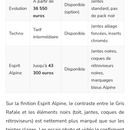
À partir de
Jantes
Disponible
Evolution
36 550
standard, pas
(option)
euros
de pack noir
Jantes alliage
Tarif
Techno
Disponible
foncées, inserts
intermédiaire
chromés
Jantes noires,
coques de
Esprit
Jusqu’à
43
rétroviseurs
Disponible
Alpine
300 euros
noires,
marquages
bleus Alpine
Sur la finition Esprit Alpine, le contraste entre le Gris
Rafale et les éléments noirs (toit, jantes, coques de
rétroviseurs) est nettement plus marqué que sur les
teintes claires. Les essais photo et vidéo le confirment