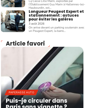
La Casse Lille Marin, exploitée par
l'Établissement Guy Marin à Hallennes-lez-
Haubourdin, est
…
Longueur Peugeot Expert et
stationnement : astuces
pour éviter les galères
3 août 2026
On arrive devant un parking souterrain avec
un Peugeot Expert, la barre
…
Article favori
PAPERASSE AUTO
Puis-je circuler dans
Paris sans vignette ?