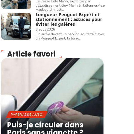
La Casse Lille Marin, exploitée par
l'Établissement Guy Marin à Hallennes-lez-
Haubourdin, est
…
Longueur Peugeot Expert et
stationnement : astuces pour
éviter les galères
3 août 2026
On arrive devant un parking souterrain avec
un Peugeot Expert, la barre
…
Article favori
PAPERASSE AUTO
Puis-je circuler dans
Paris sans vignette ?